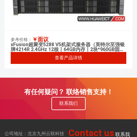
￥面议
参考价格：
xFusion超聚变5288 V5机架式服务器（英特尔至强银
牌4214R 2.4GHz 12核丨64GB内存丨2块*960GB固态
+16块*8TB 7.2K SATA硬盘丨XR450C阵列卡丨
查看产品详情
1500W双电源丨三年保修）
有任何疑问？ 联络销售支持！
联系我们
Contact us
公司地址：北京九州云联科技
联系我