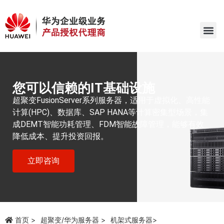
您可以信赖的IT基础设施
超聚变FusionServer系列服务器，适用于虚拟化、高性能
计算(HPC)、数据库、SAP HANA等计算密集型场景，集
成DEMT智能功耗管理、FDM智能故障管理，能够有效
降低成本、提升投资回报。
立即咨询
首页
超聚变/华为服务器
机架式服务器