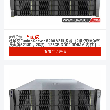
￥面议
参考价格：
超聚变FusionServer 5288 V5服务器（2颗*英特尔至
强金牌5218R，20核丨128GB DDR4 RDIMM 内存丨4
块*480GB固态+12块*10TB-SATA 7.2K硬盘丨
查看产品详情
XR450C阵列卡丨三年保修）