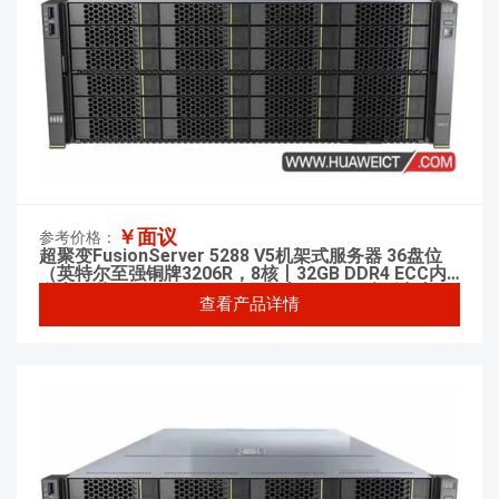
￥面议
参考价格：
超聚变FusionServer 5288 V5机架式服务器 36盘位
（英特尔至强铜牌3206R，8核丨32GB DDR4 ECC内
存丨10块*6TB 7.2K SATA硬盘丨XR450C阵列卡丨冗
查看产品详情
余电源丨三年保修）