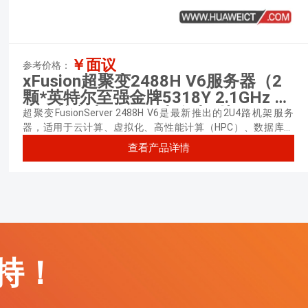
￥面议
参考价格：
xFusion超聚变2488H V6服务器（2
颗*英特尔至强金牌5318Y 2.1GHz 四
十八核心丨128GB 内存丨8块*600GB
超聚变FusionServer 2488H V6是最新推出的2U4路机架服务
SAS硬盘丨SR430C-M 1G缓存阵列卡
器，适用于云计算、虚拟化、高性能计算（HPC）、数据库、
SAP HANA等计算密集型场景。
丨900W双电源丨三年质保）
查看产品详情
持！