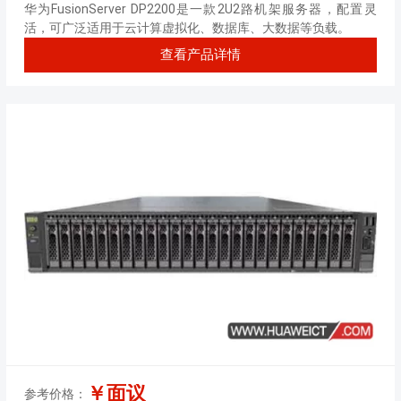
128GB 内存丨5块*2.4TB SAS硬盘丨
华为FusionServer DP2200是一款2U2路机架服务器，配置灵
SR430C-M 1G缓存阵列卡丨550W双
活，可广泛适用于云计算虚拟化、数据库、大数据等负载。
电源丨三年质保）
查看产品详情
￥面议
参考价格：