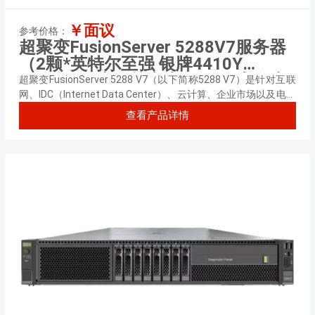
￥面议
参考价格：
超聚变FusionServer 5288V7服务器
（2颗*英特尔至强 银牌4410Y
2.0GHz 二十四核心丨128GB 内存丨
超聚变FusionServer 5288 V7（以下简称5288 V7）是针对互联
2块*960GB 固态硬盘+20块*10TB 企
网、IDC（Internet Data Center）、云计算、企业市场以及电信
业务应用等需求，推出的具有广泛用途的新一代4U2路机架服务
业级硬盘丨9560-8i 阵列卡丨1500W
查看产品详情
器。
双电源丨三年质保）