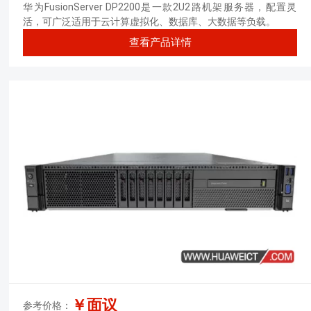
128GB 内存丨3块*600GB 10K SAS
华为FusionServer DP2200是一款2U2路机架服务器，配置灵
硬盘丨SR430C-M 1G缓存阵列卡丨
活，可广泛适用于云计算虚拟化、数据库、大数据等负载。
900W冗余电源丨三年质保）
查看产品详情
￥面议
参考价格：