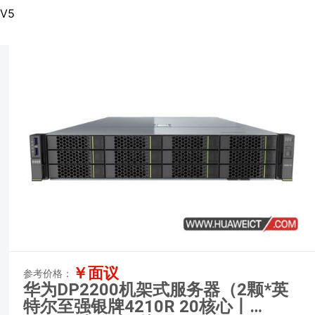
 V5
￥面议
参考价格：
华为DP2200机架式服务器（2颗*英
特尔至强银牌4210R 20核心丨