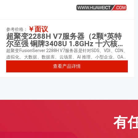
￥面议
参考价格：
超聚变2288H V7服务器（2颗*英特
尔至强 铜牌3408U 1.8GHz 十六核心
丨64GB 内存丨3块*4TB SAS硬盘丨
超聚变FusionServer 2288H V7服务器是针对SDS、VDI、CDN、
9560-8i 阵列卡丨900W双电源丨三年
虚拟化、大数据、数据库、云场景、AI 推理、小型企业、OA、
Web应用业务应用等需求，推出的具有广泛用途的新一代2U2路
质保）
查看产品详情
机架服务器，满足企业或电信业务应用及其它复杂工作负载。
有