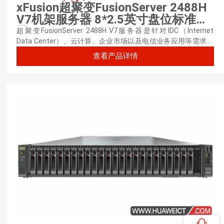
xFusion超聚变FusionServer 2488H
V7机架服务器 8*2.5英寸盘位标准配
置（2颗*英特尔至强 金牌6416H
超聚变FusionServer 2488H V7服务器是针对IDC（Internet
2.2GHz 三十六核心丨64GB内存丨可
Data Center）、云计算、企业市场以及电信业务应用等需求，
推出的具有广泛用途的2U4路机架服务器。
选硬盘丨可选阵列卡丨可选网卡丨
查看产品详情
1500W单电源丨三年质保）