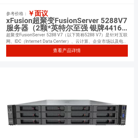
￥面议
参考价格：
xFusion超聚变FusionServer 5288V7
服务器（2颗*英特尔至强 银牌4416+
2.0GHz 四十核心丨128GB 内存丨2
超聚变FusionServer 5288 V7（以下简称5288 V7）是针对互联
块*960GB 固态硬盘+24块*12TB 企
网、IDC（Internet Data Center）、云计算、企业市场以及电信
业务应用等需求，推出的具有广泛用途的新一代4U2路机架服务
业级硬盘丨9560-8i 阵列卡丨1500W
查看产品详情
器。
双电源丨三年质保）