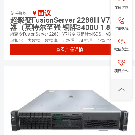
在线咨询
￥面议
参考价格：
超聚变FusionServer 2288H V7服务
器（英特尔至强 铜牌3408U 1.8GHz
咨询热线
八核心丨32GB 内存丨2块*600GB
超聚变FusionServer 2288H V7服务器是针对SDS、VDI、CDN、
SAS硬盘丨9540-8i 阵列卡丨900W单
虚拟化、大数据、数据库、云场景、AI 推理、小型企业、OA、
Web应用业务应用等需求，推出的具有广泛用途的新一代2U2路
电源丨三年质保）
微信关注
查看产品详情
机架服务器，满足企业或电信业务应用及其它复杂工作负载。
项目合作