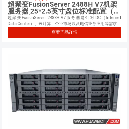
超聚变FusionServer 2488H V7机架
服务器 25*2.5英寸盘位标准配置（2
颗*英特尔至强 金牌6416H 2.2GHz
超聚变FusionServer 2488H V7服务器是针对IDC（Internet
三十六核心丨64GB内存丨可选硬盘
Data Center）、云计算、企业市场以及电信业务应用等需求，
推出的具有广泛用途的2U4路机架服务器。
丨可选阵列卡丨可选网卡丨1500W单
查看产品详情
电源丨三年质保）