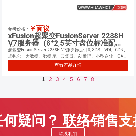
￥面议
参考价格：
xFusion超聚变FusionServer 2288H
V7服务器（8*2.5英寸盘位标准配置
英特尔至强 银牌4410Y 2.0GHz 十二
超聚变FusionServer 2288H V7服务器是针对SDS、VDI、CDN、
核心丨32GB 内存丨无硬盘丨无Raid
虚拟化、大数据、数据库、云场景、AI 推理、小型企业、OA、
Web应用业务应用等需求，推出的具有广泛用途的新一代2U2路
卡丨900W单电源丨导轨丨三年质
查看产品详情
机架服务器，满足企业或电信业务应用及其它复杂工作负载。
保）
1
2
3
4
5
6
7
8
任何疑问？ 联络销售支
联系我们