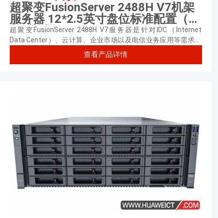
超聚变FusionServer 2488H V7机架
服务器 12*2.5英寸盘位标准配置（2
颗*英特尔至强 金牌6416H 2.2GHz
超聚变FusionServer 2488H V7服务器是针对IDC（Internet
三十六核心丨64GB内存丨可选硬盘
Data Center）、云计算、企业市场以及电信业务应用等需求，
推出的具有广泛用途的2U4路机架服务器。
丨可选阵列卡丨可选网卡丨1500W单
查看产品详情
电源丨三年质保）