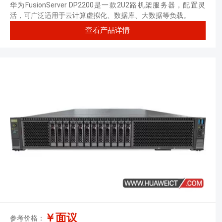
存丨2块*960GB 固态硬盘丨SR130阵
华为FusionServer DP2200是一款2U2路机架服务器，配置灵
列卡丨550W双电源丨三年质保）
活，可广泛适用于云计算虚拟化、数据库、大数据等负载。
查看产品详情
￥面议
参考价格：