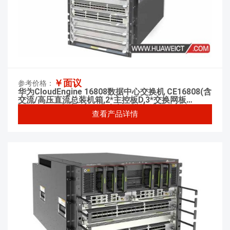
￥面议
参考价格：
华为CloudEngine 16808数据中心交换机 CE16808(含
交流/高压直流总装机箱,2*主控板D,3*交换网板
F,2*3000W 交流&高压直流电源模块,满配风机盒)
查看产品详情