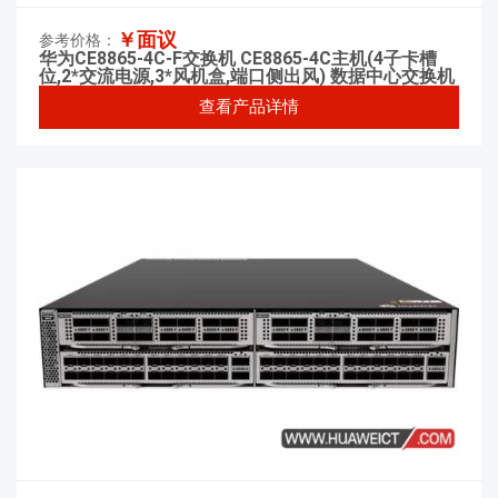
￥面议
参考价格：
华为CE8865-4C-F交换机 CE8865-4C主机(4子卡槽
位,2*交流电源,3*风机盒,端口侧出风) 数据中心交换机
查看产品详情