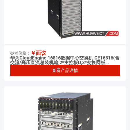
￥面议
参考价格：
华为CloudEngine 16816数据中心交换机 CE16816(含
交流/高压直流总装机箱,2*主控板D,3*交换网板
F,2*3000W 交流&高压直流电源模块,满配风机盒)
查看产品详情