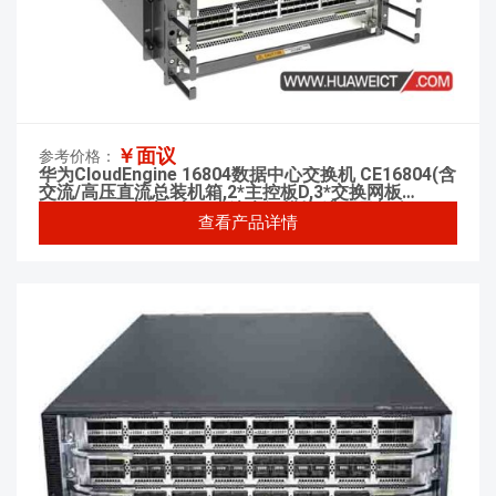
￥面议
参考价格：
华为CloudEngine 16804数据中心交换机 CE16804(含
交流/高压直流总装机箱,2*主控板D,3*交换网板
F,2*3000W 交流&高压直流电源模块,满配风机盒)
查看产品详情