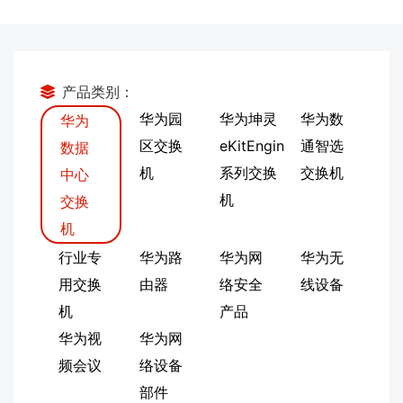
产品类别：
华为园
华为坤灵
华为数
华为
区交换
eKitEngin
通智选
数据
机
系列交换
交换机
中心
机
交换
机
行业专
华为路
华为网
华为无
用交换
由器
络安全
线设备
机
产品
华为视
华为网
频会议
络设备
部件