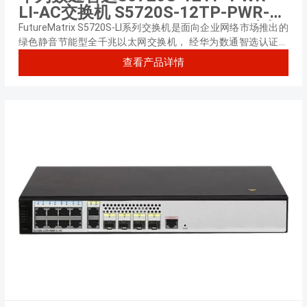
LI-AC交换机 S5720S-12TP-PWR-
LI-AC(8个10/100/1000Base-T以太
FutureMatrix S5720S-LI系列交换机是面向企业网络市场推出的
网端口,4个千兆SFP,2个复用的
绿色静音节能型全千兆以太网交换机， 经华为数通智选认证，
可提供8口千兆电（PoE/非PoE）及24口千兆电（非PoE）无风
10/100/1000Base-T以太网端口
查看产品详情
扇款型。
Combo,PoE+,124W PoE交流供电)
交换容量336Gbps/3.36Tbps，包转
发率27/102Mpps