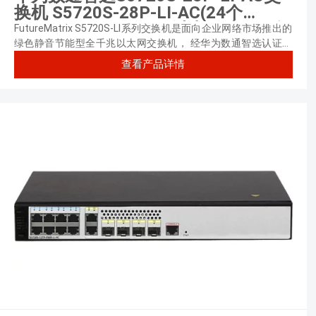
换机 S5720S-28P-LI-AC(24个
10/100/1000Base-T以太网端口,4个
FutureMatrix S5720S-LI系列交换机是面向企业网络市场推出的
千兆SFP,交流供电) 交换容量
绿色静音节能型全千兆以太网交换机， 经华为数通智选认证，
可提供8口千兆电（PoE/非PoE）及24口千兆电（非PoE）无风
336Gbps/3.36Tbps，包转发率
查看产品详情
扇款型。
51/126Mpps