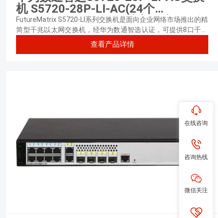
机 S5720-28P-LI-AC(24个
10/100/1000Base-T以太网端口,4个
FutureMatrix S5720-LI系列交换机是面向企业网络市场推出的精
千兆SFP,交流供电) 交换容量
简型千兆以太网交换机，经华为数通智选认证，可提供8口千兆
电（PoE/非PoE），24口千兆电及48口千兆光款型，满足不同
336Gbps/3.36Tbps，包转发率
查看产品详情
业务场景建网需求。
51/126Mpps
在线咨询
咨询热线
微信关注