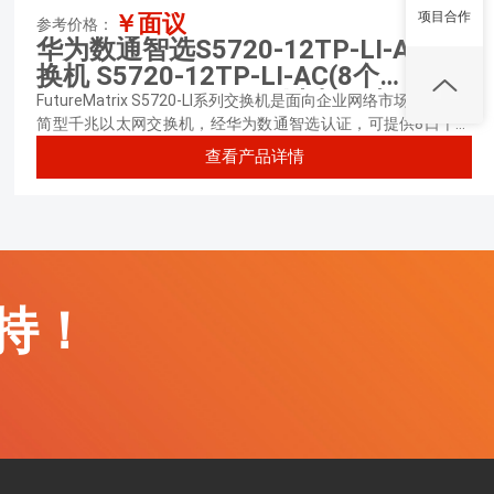
项目合作
￥面议
参考价格：
华为数通智选S5720-12TP-LI-AC交
换机 S5720-12TP-LI-AC(8个
10/100/1000Base-T以太网端口,4个
FutureMatrix S5720-LI系列交换机是面向企业网络市场推出的精
千兆SFP,2个复用的
简型千兆以太网交换机，经华为数通智选认证，可提供8口千兆
电（PoE/非PoE），24口千兆电及48口千兆光款型，满足不同
10/100/1000Base-T以太网端口
查看产品详情
业务场景建网需求。
Combo,交流供电)
持！