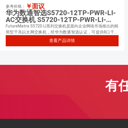
￥面议
参考价格：
华为数通智选S5720-12TP-PWR-LI-
AC交换机 S5720-12TP-PWR-LI-
AC(8个10/100/1000Base-T以太网
FutureMatrix S5720-LI系列交换机是面向企业网络市场推出的精
端口,4个千兆SFP,2个复用的
简型千兆以太网交换机，经华为数通智选认证，可提供8口千兆
电（PoE/非PoE），24口千兆电及48口千兆光款型，满足不同
10/100/1000Base-T以太网端口
查看产品详情
业务场景建网需求。
Combo,124W PoE交流供电)
有