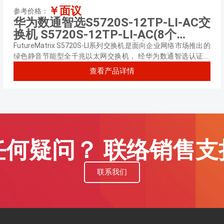
￥面议
参考价格：
华为数通智选S5720S-12TP-LI-AC交
换机 S5720S-12TP-LI-AC(8个
10/100/1000Base-T以太网端口,4个
FutureMatrix S5720S-LI系列交换机是面向企业网络市场推出的
千兆SFP,2个复用的
绿色静音节能型全千兆以太网交换机， 经华为数通智选认证，
可提供8口千兆电（PoE/非PoE）及24口千兆电（非PoE）无风
10/100/1000Base-T以太网端口
查看产品详情
扇款型。
Combo,交流供电) 交换容量
336Gbps/3.36Tbps，包转发率
27/102Mpps
任何疑问？ 联络销售支
联系我们