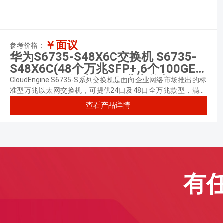
￥面议
参考价格：
华为S6735-S48X6C交换机 S6735-
S48X6C(48个万兆SFP+,6个100GE
QSFP28,可选电源) 万兆交换机
CloudEngine S6735-S系列交换机是面向企业网络市场推出的标
准型万兆以太网交换机，可提供24口及48口全万兆款型，满足
不同业务场景建网需求。
查看产品详情
有