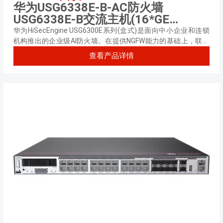
华为USG6338E-B-AC防火墙
USG6338E-B交流主机(16*GE
RJ45+8*GE Combo+2*10GE SFP+,1
华为HiSecEngine USG6300E系列(盒式)是面向中小企业和连锁
交流电源)
机构推出的企业级AI防火墙。在提供NGFW能力的基础上，联动
其他安全设备，主动积极防御网络威胁，增强边界检测能力，有
查看产品详情
效防御高级威胁，同时解决性能下降问题。