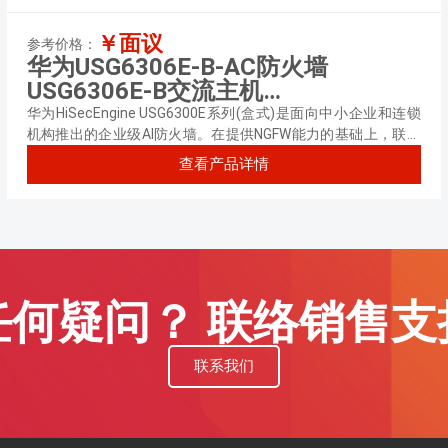
￥面议
参考价格：
华为USG6306E-B-AC防火墙
USG6306E-B交流主机
(16*GERJ45+8*GECombo+2*10GESFP
华为HiSecEngine USG6300E系列(盒式)是面向中小企业和连锁
交流电源,含SSL VPN 100用户)
机构推出的企业级AI防火墙。在提供NGFW能力的基础上，联动
其他安全设备，主动积极防御网络威胁，增强边界检测能力，有
查看产品详情
效防御高级威胁，同时解决性能下降问题。
任何疑问？ 联络销售支
联系我们