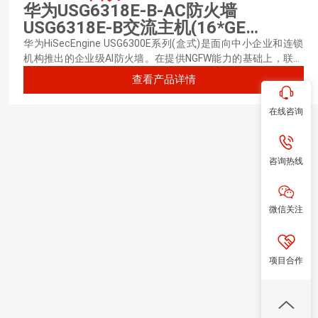
华为USG6318E-B-AC防火墙
USG6318E-B交流主机(16*GE
RJ45+8*GE Combo+2*10GE SFP+,1
华为HiSecEngine USG6300E系列(盒式)是面向中小企业和连锁
交流电源)
机构推出的企业级AI防火墙。在提供NGFW能力的基础上，联动
其他安全设备，主动积极防御网络威胁，增强边界检测能力，有
查看产品详情
效防御高级威胁，同时解决性能下降问题。
在线咨询
咨询热线
微信关注
项目合作