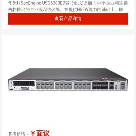
RJ45+8*GE Combo+2*10GE SFP+,1
华为HiSecEngine USG6300E系列(盒式)是面向中小企业和连锁
交流电源)
机构推出的企业级AI防火墙。在提供NGFW能力的基础上，联动
其他安全设备，主动积极防御网络威胁，增强边界检测能力，有
查看产品详情
效防御高级威胁，同时解决性能下降问题。
￥面议
参考价格：