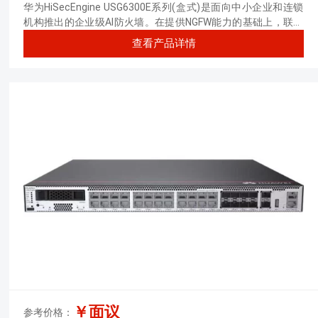
RJ45+8*GE Combo+2*10GE SFP+,1
华为HiSecEngine USG6300E系列(盒式)是面向中小企业和连锁
交流电源)
机构推出的企业级AI防火墙。在提供NGFW能力的基础上，联动
其他安全设备，主动积极防御网络威胁，增强边界检测能力，有
查看产品详情
效防御高级威胁，同时解决性能下降问题。
￥面议
参考价格：