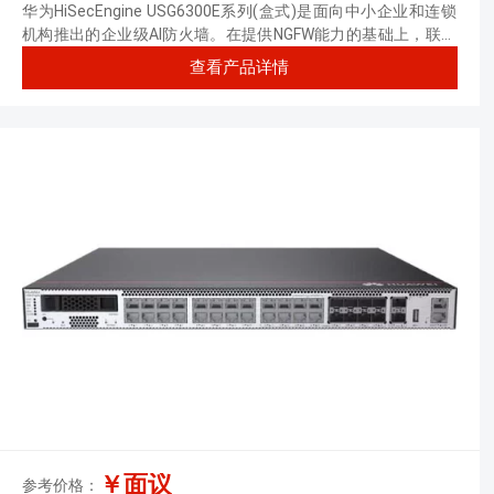
RJ45+8*GE Combo+2*10GE SFP+,1
华为HiSecEngine USG6300E系列(盒式)是面向中小企业和连锁
交流电源)
机构推出的企业级AI防火墙。在提供NGFW能力的基础上，联动
其他安全设备，主动积极防御网络威胁，增强边界检测能力，有
查看产品详情
效防御高级威胁，同时解决性能下降问题。
￥面议
参考价格：