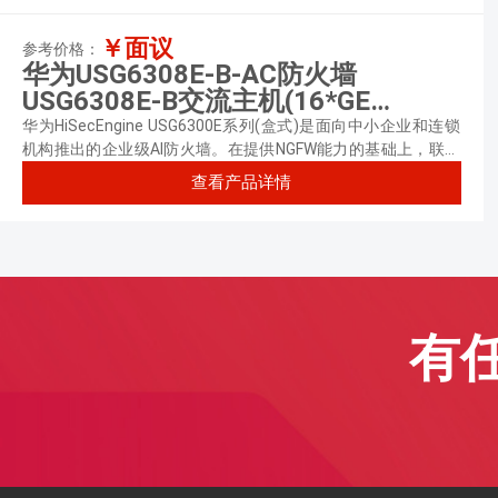
￥面议
参考价格：
华为USG6308E-B-AC防火墙
USG6308E-B交流主机(16*GE
RJ45+8*GE Combo+2*10GE SFP+,1
华为HiSecEngine USG6300E系列(盒式)是面向中小企业和连锁
交流电源)
机构推出的企业级AI防火墙。在提供NGFW能力的基础上，联动
其他安全设备，主动积极防御网络威胁，增强边界检测能力，有
查看产品详情
效防御高级威胁，同时解决性能下降问题。
有