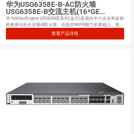
华为USG6358E-B-AC防火墙
USG6358E-B交流主机(16*GE
RJ45+8*GE Combo+2*10GE SFP+,1
华为HiSecEngine USG6300E系列(盒式)是面向中小企业和连锁
交流电源)
机构推出的企业级AI防火墙。在提供NGFW能力的基础上，联动
其他安全设备，主动积极防御网络威胁，增强边界检测能力，有
查看产品详情
效防御高级威胁，同时解决性能下降问题。